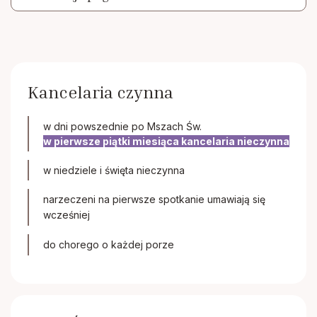
Papieskie Dzieło Misyjne Dzieci
Dziewczęca Służba Maryjna
Kancelaria czynna
Chór parafialny
w dni powszednie po Mszach Św.
w pierwsze piątki miesiąca kancelaria nieczynna
w niedziele i święta nieczynna
narzeczeni na pierwsze spotkanie umawiają się
wcześniej
do chorego o każdej porze