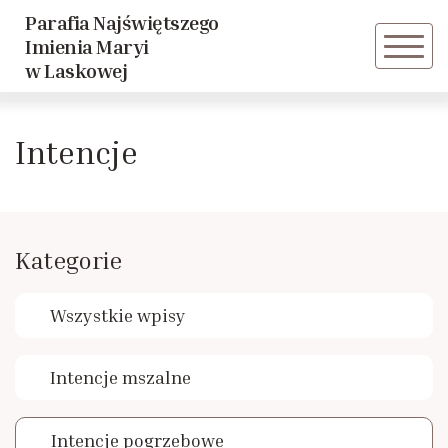
Parafia Najświętszego
Powrót
Imienia Maryi
w Laskowej
Zespół “LASKDEUS”
Intencje
Parafialna Orkiestra Dęta
Liturgiczna Służba Ołtarza
Kategorie
Grupa młodzieżowa
Wszystkie wpisy
Szkolne Koło Caritas
Intencje mszalne
Przedszkolne Koło Caritas
Intencje pogrzebowe