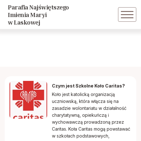
Parafia Najświętszego
Powrót
Imienia Maryi
w Laskowej
Zespół “LASKDEUS”
Parafialna Orkiestra Dęta
Liturgiczna Służba Ołtarza
Czym jest Szkolne Koło Caritas?
Grupa młodzieżowa
Koło jest katolicką organizacją
uczniowską, która włącza się na
Szkolne Koło Caritas
zasadzie wolontariatu w działalność
charytatywną, opiekuńczą i
wychowawczą prowadzoną przez
Przedszkolne Koło Caritas
Caritas. Koła Caritas mogą powstawać
w szkołach podstawowych,