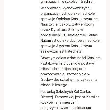
gimnazjach i w szkołach średnich.
Papieskie Dzieło Misyjne Dzieci
W sprawach wychowawczych i
organizacyjnych opiekę nad Kołem
Dziewczęca Służba Maryjna
sprawuje Opiekun Koła , którym jest
Nauczyciel Szkoły, zatwierdzony
przez Dyrektora Szkoły w
Chór parafialny
porozumieniu z Dyrektorem Caritas.
Natomiast opiekę duchową nad Kołem
sprawuje Asystent Koła , którym
zazwyczaj jest katecheta .
Głównym celem działalności Koła jest
kształtowanie u uczniów postawy
miłości chrześcijańskiej oraz
praktykowanie, szczególnie w
środowisku szkolnym, przykazania
miłości bliźniego.
Patronką Szkolnych Kół Caritas
Diecezji Tarnowskiej jest bł. Karolina
Kózkówna, a miejscem
pielgrzymkowym – sanktuarium