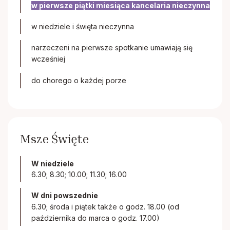
Papieskie Dzieło Misyjne Dzieci
w pierwsze piątki miesiąca kancelaria nieczynna
w niedziele i święta nieczynna
Dziewczęca Służba Maryjna
narzeczeni na pierwsze spotkanie umawiają się
wcześniej
Chór parafialny
do chorego o każdej porze
Msze Święte
W niedziele
6.30; 8.30; 10.00; 11.30; 16.00
W dni powszednie
6.30; środa i piątek także o godz. 18.00 (od
października do marca o godz. 17.00)