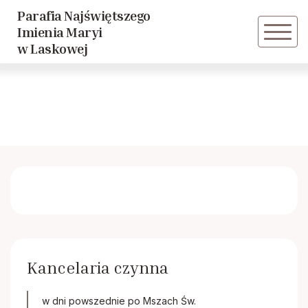
Parafia Najświętszego
Powrót
Imienia Maryi
w Laskowej
Zespół “LASKDEUS”
Parafialna Orkiestra Dęta
Liturgiczna Służba Ołtarza
Grupa młodzieżowa
Szkolne Koło Caritas
Kancelaria czynna
Przedszkolne Koło Caritas
w dni powszednie po Mszach Św.