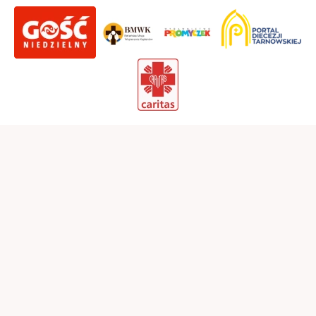
Parafia Najświętszego Imienia Maryi
w Laskowej
34-602 Laskowa 120
Tel. 18 3333-042
laskowa@diecezjatarnow.pl
Polityka prywatności
Zainstaluj laskowa.diecezjatarnow.pl na swoim smartfonie i
bądź na bieżąco