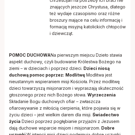
chrześcijan na potrzeby ich braci nie
Papieskie Dzieło Misyjne Dzieci
znających jeszcze Chrystusa, dlatego
też wydaje czasopismo oraz różne
Dziewczęca Służba Maryjna
broszury mające na celu informację i
formację misyjną katolickich chłopców
i dziewcząt.
Chór parafialny
POMOC DUCHOWA
Na pierwszym miejscu Dzieło stawia
aspekt duchowy, czyli budowanie Królestwa Bożego na
ziemi – w dzieciach i poprzez dzieci.
Dzieci niosą
duchową pomoc poprzez:
Modlitwę
Modlitwa jest
nieustannym wspieraniem misji Kościoła. Przez modlitwę
dzieci towarzyszą misjonarzom i wypraszają skuteczność
głoszonego przez nich Bożego słowa.
Wyrzeczenia
Składanie Bogu duchowych ofiar – zwłaszcza
ofiarowywanie z miłością cierpienia, które pojawia się w
życiu dzieci – jest wielkim darem dla misji.
Świadectwo
życia
Dzieci poprzez pogłębianie przyjaźni z Jezusem
dają duchowe wsparcie misjom i misjonarzom.
Dobre
uczynki
W intencji misji dzieci podejmują dobre uczynki