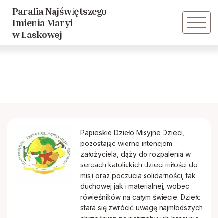
Parafia Najświętszego
Powrót
Imienia Maryi
w Laskowej
Zespół “LASKDEUS”
Parafialna Orkiestra Dęta
Liturgiczna Służba Ołtarza
Papieskie Dzieło Misyjne Dzieci,
Grupa młodzieżowa
pozostając wierne intencjom
założyciela, dąży do rozpalenia w
Szkolne Koło Caritas
sercach katolickich dzieci miłości do
misji oraz poczucia solidarności, tak
duchowej jak i materialnej, wobec
Przedszkolne Koło Caritas
rówieśników na całym świecie. Dzieło
stara się zwrócić uwagę najmłodszych