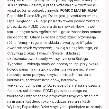
służąc innym ludziom, a przez wzrastając w życzliwości i
wrażliwości na potrzeby innych.
POMOC MATERIALNA
Papieskie Dzieło Misyjne Dzieci jest „przedłużeniem rąk
Ojca Świętego”. Za Jego pośrednictwem pomoc zebrana
przez dzieci PDMD dociera do ich rówieśników, nawet
tam – a często szczególnie tam – gdzie żadna inna pomoc
nie dochodzi. Ofiary składane przez dzieci przybierają
różną formę: – regularnie składają swój „grosik”, jako
owoc własnych wyrzeczeń; – dzielą się częścią tego, co
otrzymują z okazji I Komunii Świętej, składając
okolicznościowe koperty w misyjnym dniu Białego
Tygodnia; – zbierają ofiary od dorosłych, np. przy okazji
kolędowania misyjnego; – podejmują własne inicjatywy i
realizują różne pomysły z myślą o misjach – np. bale,
kiermasze, sprzedaż lampionów, baranków
wielkanocnych, palm itp. Dziecięce ofiary stają się częścią
funduszu solidarności PDMD przeznaczonego na
tworzenie i wspomaganie projektów służących dzieciom
na misjach. Każdego roku – podczas zebrania Rady
Wyższej Papieskich Dzieł Misyjnych – pieniądze te zostają