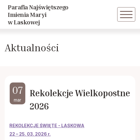
Parafia Najświętszego
Powrót
Imienia Maryi
w Laskowej
Zespół “LASKDEUS”
Aktualności
Parafialna Orkiestra Dęta
Liturgiczna Służba Ołtarza
Grupa młodzieżowa
07
Rekolekcje Wielkopostne
mar
2026
Szkolne Koło Caritas
Przedszkolne Koło Caritas
REKOLEKCJE ŚWIĘTE - LASKOWA
22 – 25. 03. 2026 r.